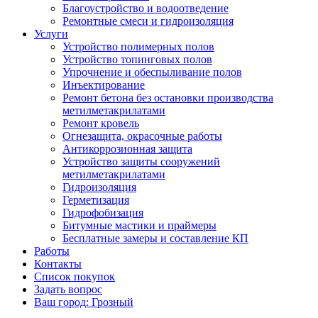
Благоустройство и водоотведение
Ремонтные смеси и гидроизоляция
Услуги
Устройство полимерных полов
Устройство топинговых полов
Упрочнение и обеспыливание полов
Инъектирование
Ремонт бетона без остановки производства
метилметакрилатами
Ремонт кровель
Огнезащита, окрасочные работы
Антикоррозионная защита
Устройство защиты сооружений
метилметакрилатами
Гидроизоляция
Герметизация
Гидрофобизация
Битумные мастики и праймеры
Бесплатные замеры и составление КП
Работы
Контакты
Список покупок
Задать вопрос
Ваш город: Грозный