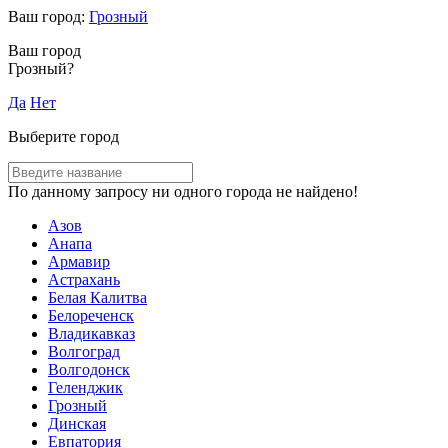
Ваш город:
Грозный
Ваш город
Грозный?
Да
Нет
Выберите город
По данному запросу ни одного города не найдено!
Азов
Анапа
Армавир
Астрахань
Белая Калитва
Белореченск
Владикавказ
Волгоград
Волгодонск
Геленджик
Грозный
Динская
Евпатория