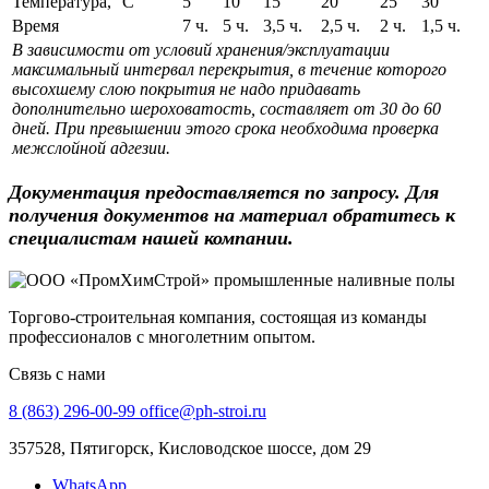
Температура, °С
5
10
15
20
25
30
Время
7 ч.
5 ч.
3,5 ч.
2,5 ч.
2 ч.
1,5 ч.
В зависимости от условий хранения/эксплуатации
максимальный интервал перекрытия, в течение которого
высохшему слою покрытия не надо придавать
дополнительно шероховатость, составляет от 30 до 60
дней. При превышении этого срока необходима проверка
межслойной адгезии.
Документация предоставляется по запросу. Для
получения документов на материал обратитесь к
специалистам нашей компании.
Торгово-строительная компания, состоящая из команды
профессионалов с многолетним опытом.
Связь с нами
8 (863) 296-00-99
office@ph-stroi.ru
357528, Пятигорск, Кисловодское шоссе, дом 29
WhatsApp