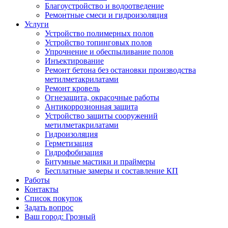
Благоустройство и водоотведение
Ремонтные смеси и гидроизоляция
Услуги
Устройство полимерных полов
Устройство топинговых полов
Упрочнение и обеспыливание полов
Инъектирование
Ремонт бетона без остановки производства
метилметакрилатами
Ремонт кровель
Огнезащита, окрасочные работы
Антикоррозионная защита
Устройство защиты сооружений
метилметакрилатами
Гидроизоляция
Герметизация
Гидрофобизация
Битумные мастики и праймеры
Бесплатные замеры и составление КП
Работы
Контакты
Список покупок
Задать вопрос
Ваш город: Грозный