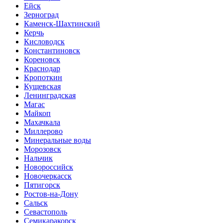
Ейск
Зерноград
Каменск-Шахтинский
Керчь
Кисловодск
Константиновск
Кореновск
Краснодар
Кропоткин
Кущевская
Ленинградская
Магас
Майкоп
Махачкала
Миллерово
Минеральные воды
Морозовск
Нальчик
Новороссийск
Новочеркасск
Пятигорск
Ростов-на-Дону
Сальск
Севастополь
Семикаракорск