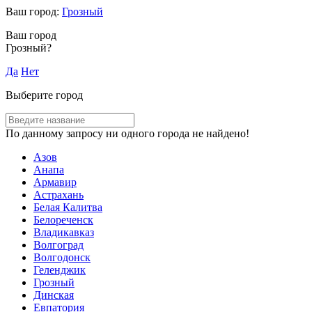
Ваш город:
Грозный
Ваш город
Грозный?
Да
Нет
Выберите город
По данному запросу ни одного города не найдено!
Азов
Анапа
Армавир
Астрахань
Белая Калитва
Белореченск
Владикавказ
Волгоград
Волгодонск
Геленджик
Грозный
Динская
Евпатория