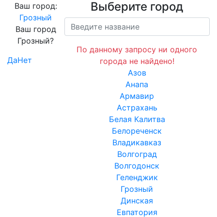
Выберите город
Ваш город:
Грозный
Ваш город
Грозный?
По данному запросу ни одного
Да
Нет
города не найдено!
Азов
Анапа
Армавир
Астрахань
Белая Калитва
Белореченск
Владикавказ
Волгоград
Волгодонск
Геленджик
Грозный
Динская
Евпатория