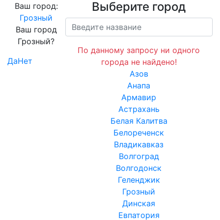
Выберите город
Ваш город:
Грозный
Ваш город
Грозный?
По данному запросу ни одного
Да
Нет
города не найдено!
Азов
Анапа
Армавир
Астрахань
Белая Калитва
Белореченск
Владикавказ
Волгоград
Волгодонск
Геленджик
Грозный
Динская
Евпатория