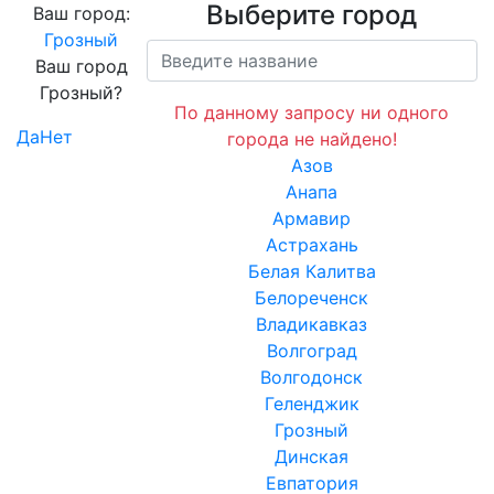
Выберите город
Ваш город:
Грозный
Ваш город
Грозный?
По данному запросу ни одного
Да
Нет
города не найдено!
Азов
Анапа
Армавир
Астрахань
Белая Калитва
Белореченск
Владикавказ
Волгоград
Волгодонск
Геленджик
Грозный
Динская
Евпатория