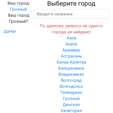
Выберите город
Ваш город:
Грозный
Ваш город
Грозный?
По данному запросу ни одного
Да
Нет
города не найдено!
Азов
Анапа
Армавир
Астрахань
Белая Калитва
Белореченск
Владикавказ
Волгоград
Волгодонск
Геленджик
Грозный
Динская
Евпатория