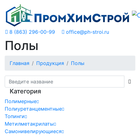
8 (863) 296-00-99
office@ph-stroi.ru
Полы
Главная
Продукция
Полы
Категория
Полимерные
Полиуретанцементные
Топинги
Метилметакрилаты
Самонивелирующиеся